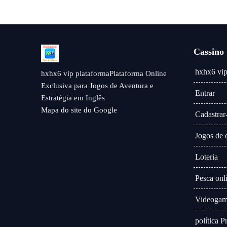
Cassino
hxhx6 vip
hxhx6 vip plataformaPlataforma Online
Exclusiva para Jogos de Aventura e
Entrar
Estratégia em Inglês
Mapa do site do Google
Cadastrar
Jogos de c
Loteria
Pesca onl
Videogam
política P