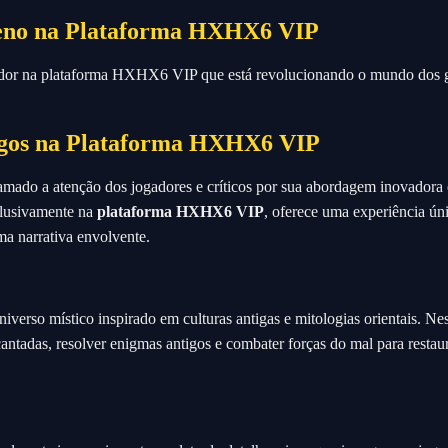
eno na Plataforma HXHX6 VIP
vador na plataforma HXHX6 VIP que está revolucionando o mundo dos
ogos na Plataforma HXHX6 VIP
mado a atenção dos jogadores e críticos por sua abordagem inovadora 
xclusivamente na
plataforma HXHX6 VIP
, oferece uma experiência ún
a narrativa envolvente.
verso místico inspirado em culturas antigas e mitologias orientais. Ne
antadas, resolver enigmas antigos e combater forças do mal para restau