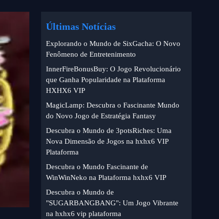
Últimas Notícias
Explorando o Mundo de SixGacha: O Novo
Fenômeno de Entretenimento
InnerFireBonusBuy: O Jogo Revolucionário
que Ganha Popularidade na Plataforma
HXHX6 VIP
MagicLamp: Descubra o Fascinante Mundo
do Novo Jogo de Estratégia Fantasy
Descubra o Mundo de 3potsRiches: Uma
Nova Dimensão de Jogos na hxhx6 VIP
Plataforma
Descubra o Mundo Fascinante de
WinWinNeko na Plataforma hxhx6 VIP
Descubra o Mundo de
"SUGARBANGBANG": Um Jogo Vibrante
na hxhx6 vip plataforma