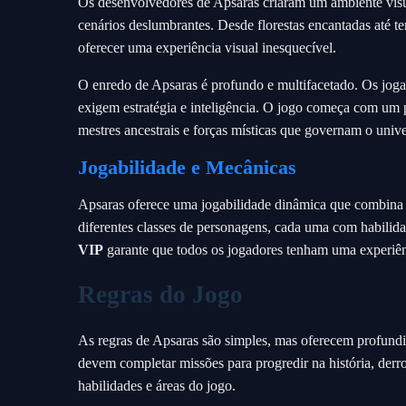
Os desenvolvedores de Apsaras criaram um ambiente visu
cenários deslumbrantes. Desde florestas encantadas até t
oferecer uma experiência visual inesquecível.
O enredo de Apsaras é profundo e multifacetado. Os jog
exigem estratégia e inteligência. O jogo começa com um p
mestres ancestrais e forças místicas que governam o univ
Jogabilidade e Mecânicas
Apsaras oferece uma jogabilidade dinâmica que combina e
diferentes classes de personagens, cada uma com habilid
VIP
garante que todos os jogadores tenham uma experiênc
Regras do Jogo
As regras de Apsaras são simples, mas oferecem profundi
devem completar missões para progredir na história, derr
habilidades e áreas do jogo.