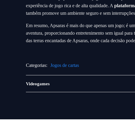
experiência de jogo rica e de alta qualidade. A
platafor
também promove um ambiente seguro e sem interrupções 
Em resumo, Apsaras é mais do que apenas um jogo; é uma
aventura, proporcionando entretenimento sem igual para t
das terras encantadas de Apsaras, onde cada decisão pode
Categorias:
Jogos de cartas
Pesca
Videogames
online