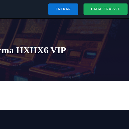
ENTRAR
CADASTRAR-SE
forma HXHX6 VIP