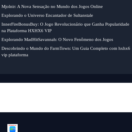
Mjolnir: A Nova Sensação no Mundo dos Jogos Online
Explorando o Universo Encantador de Sultanstale
InnerFireBonusBuy: O Jogo Revolucionário que Ganha Popularidade
na Plataforma HXHX6 VIP
Explorando MadHitSavannah: O Novo Fenômeno dos Jogos
Descobrindo o Mundo do FarmTown: Um Guia Completo com hxhx6
vip plataforma