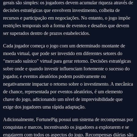
gerais são simples: os jogadores devem acumular riqueza através de
decisões estratégicas que envolvem investimento, colheita de
recursos e participação em negociações. No entanto, o jogo impõe
restrições temporais sob a forma de eventos e desafios que devem
ser superados dentro de prazos estabelecidos.
Cada jogador começa o jogo com um determinado montante de
moeda virtual, que pode ser investido em diferentes setores do
"mercado suínico" virtual para gerar retorno. Decisões estratégicas
sobre onde e quando investir influenciam fortemente o sucesso do
jogador, e eventos aleatórios podem positivamente ou
negativamente impactar o retorno sobre o investimento. A mecânica
de chance, representada por eventos aleatórios, é um elemento
chave do jogo, adicionando um nível de imprevisibilidade que
exige dos jogadores uma rápida adaptação.
Adicionalmente, FortunePig possui um sistema de recompensas por
conquistas e marcos, incentivando os jogadores a explorarem e se
engajarem com todos os aspectos do jogo. Recompensas diárias são