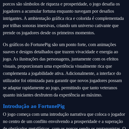
porcos são símbolos de riqueza e prosperidade, o jogo desafia os
jogadores a acumular fortuna enquanto navegam por desafios
intrigantes. A ambientação gráfica rica e colorida é complementada
por trilhas sonoras imersivas, criando um universo cativante que
prende os jogadores desde os primeiros momentos.
Os gráficos do FortunePig são um ponto forte, com animações
suaves e designs detalhados que trazem vivacidade e energia ao
jogo. As ilustrações das personagens, juntamente com os efeitos
visuais, proporcionam uma experiência visualmente rica que
complementa a jogabilidade ativa. Adicionalmente, a interface do
utilizador foi otimizada para garantir que novos jogadores possam
se adaptar rapidamente ao jogo, permitindo que tanto veteranos
quanto iniciantes desfrutem da experiência ao máximo.
Introdução ao FortunePig
O jogo começa com uma introdução narrativa que coloca o jogador
no centro de um conflito envolvendo a prosperidade e a superação
de obstáculos metafóricos, com os porcos sendo os protagonistas. O