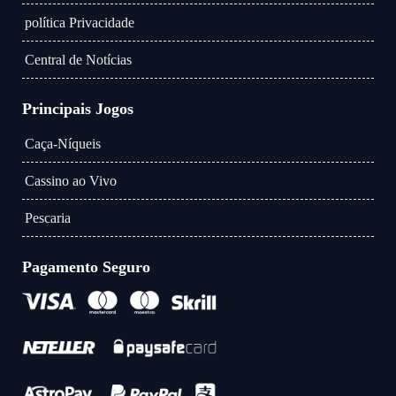
política Privacidade
Central de Notícias
Principais Jogos
Caça-Níqueis
Cassino ao Vivo
Pescaria
Pagamento Seguro