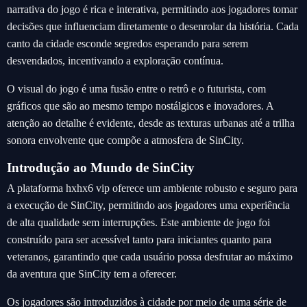
narrativa do jogo é rica e interativa, permitindo aos jogadores tomar
decisões que influenciam diretamente o desenrolar da história. Cada
canto da cidade esconde segredos esperando para serem
desvendados, incentivando a exploração contínua.
O visual do jogo é uma fusão entre o retrô e o futurista, com
gráficos que são ao mesmo tempo nostálgicos e inovadores. A
atenção ao detalhe é evidente, desde as texturas urbanas até a trilha
sonora envolvente que compõe a atmosfera de SinCity.
Introdução ao Mundo de SinCity
A plataforma hxhx6 vip oferece um ambiente robusto e seguro para
a execução de SinCity, permitindo aos jogadores uma experiência
de alta qualidade sem interrupções. Este ambiente de jogo foi
construído para ser acessível tanto para iniciantes quanto para
veteranos, garantindo que cada usuário possa desfrutar ao máximo
da aventura que SinCity tem a oferecer.
Os jogadores são introduzidos à cidade por meio de uma série de