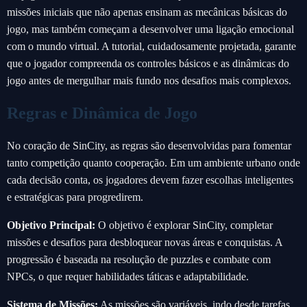
missões iniciais que não apenas ensinam as mecânicas básicas do
jogo, mas também começam a desenvolver uma ligação emocional
com o mundo virtual. A tutorial, cuidadosamente projetada, garante
que o jogador compreenda os controles básicos e as dinâmicas do
jogo antes de mergulhar mais fundo nos desafios mais complexos.
Regras e Dinâmica de Jogo
No coração de SinCity, as regras são desenvolvidas para fomentar
tanto competição quanto cooperação. Em um ambiente urbano onde
cada decisão conta, os jogadores devem fazer escolhas inteligentes
e estratégicas para progredirem.
Objetivo Principal:
O objetivo é explorar SinCity, completar
missões e desafios para desbloquear novas áreas e conquistas. A
progressão é baseada na resolução de puzzles e combate com
NPCs, o que requer habilidades táticas e adaptabilidade.
Sistema de Missões:
As missões são variáveis, indo desde tarefas