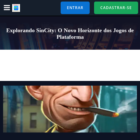
Pular
ENTRAR
CADASTRAR-SE
para
o
conteúdo
Explorando SinCity: O Novo Horizonte dos Jogos de
Plataforma