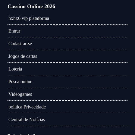
Cassino Online 2026
hxhx6 vip plataforma
Entrar
Cadastrar-se
Jogos de cartas
Loteria
Pesca online
Videogames
política Privacidade
Central de Notícias