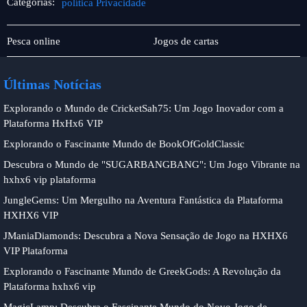
Categorias:
política Privacidade
Loteria
política
Pesca online
Jogos de cartas
Privacidade
Últimas Notícias
Explorando o Mundo de CricketSah75: Um Jogo Inovador com a
Plataforma HxHx6 VIP
Explorando o Fascinante Mundo de BookOfGoldClassic
Descubra o Mundo de "SUGARBANGBANG": Um Jogo Vibrante na
hxhx6 vip plataforma
JungleGems: Um Mergulho na Aventura Fantástica da Plataforma
HXHX6 VIP
JManiaDiamonds: Descubra a Nova Sensação de Jogo na HXHX6
VIP Plataforma
Explorando o Fascinante Mundo de GreekGods: A Revolução da
Plataforma hxhx6 vip