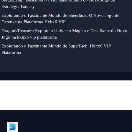
MagicLamp: Descubra o Fascinante Mundo do Novo Jogo de
Estratégia Fantasy
Explorando o Fascinante Mundo de Sheerluck: O Novo Jogo de
Detetive na Plataforma Hxhx6 VIP
DragonsTreasure: Explore o Universo Mágico e Desafiante do Novo
Jogo na hxhx6 vip plataforma
Explorando o Fascinante Mundo de SuperRich: Hxhx6 VIP
Plataforma