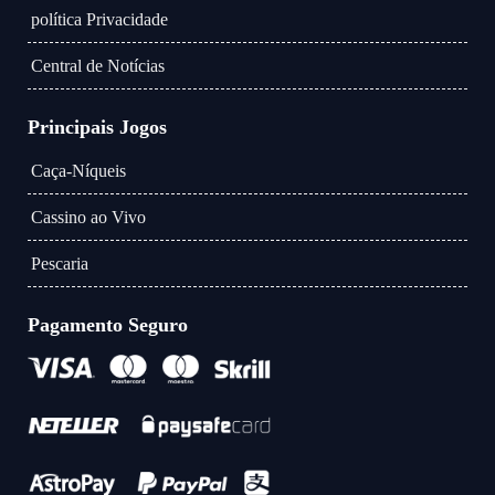
política Privacidade
Central de Notícias
Principais Jogos
Caça-Níqueis
Cassino ao Vivo
Pescaria
Pagamento Seguro